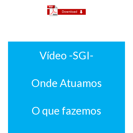
Vídeo -SGI-
Onde Atuamos
O que fazemos