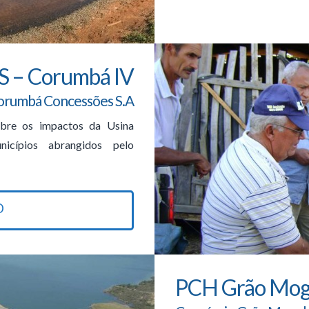
S – Corumbá IV
orumbá Concessões S.A
bre os impactos da Usina
icípios abrangidos pelo
O
PCH Grão Mog