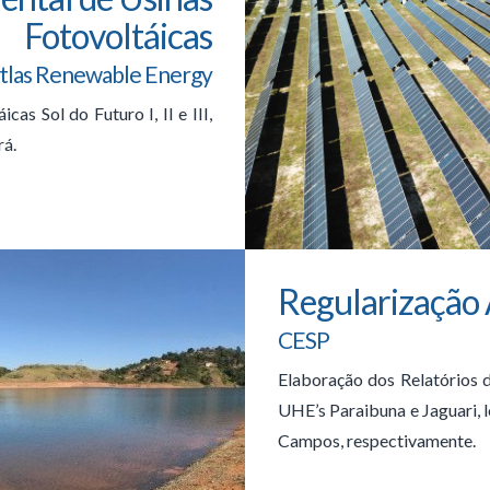
Fotovoltáicas
tlas Renewable Energy
as Sol do Futuro I, II e III,
rá.
Regularização
CESP
Elaboração dos Relatórios 
UHE’s Paraibuna e Jaguari, 
Campos, respectivamente.